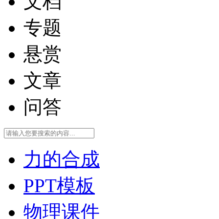
文档
专题
悬赏
文章
问答
力的合成
PPT模板
物理课件