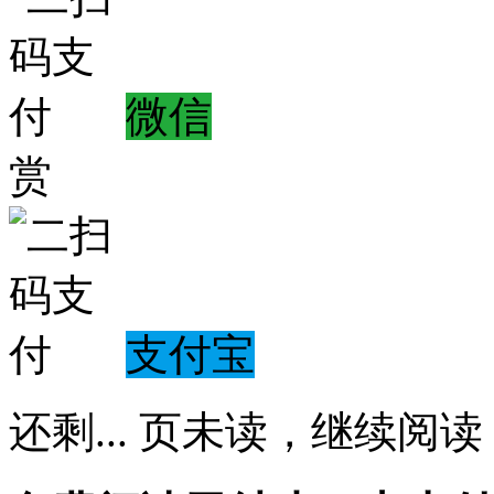
微信
赏
支付宝
还剩
...
页未读，
继续阅读