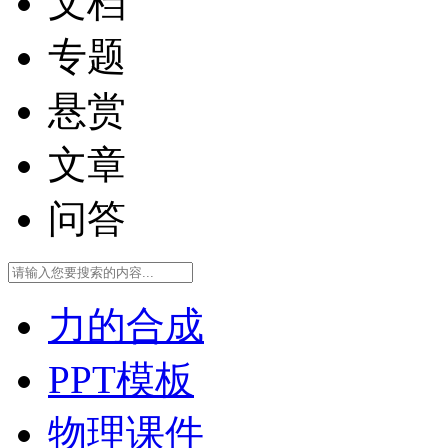
文档
专题
悬赏
文章
问答
力的合成
PPT模板
物理课件