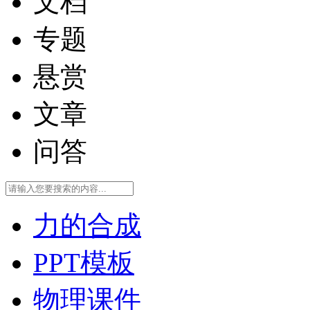
文档
专题
悬赏
文章
问答
力的合成
PPT模板
物理课件