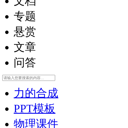
文档
专题
悬赏
文章
问答
力的合成
PPT模板
物理课件