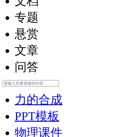
文档
专题
悬赏
文章
问答
力的合成
PPT模板
物理课件