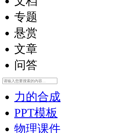
文档
专题
悬赏
文章
问答
力的合成
PPT模板
物理课件