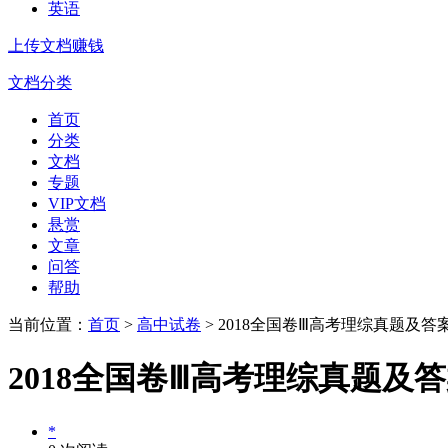
英语
上传文档赚钱
文档分类
首页
分类
文档
专题
VIP文档
悬赏
文章
问答
帮助
当前位置：
首页
>
高中试卷
> 2018全国卷Ⅲ高考理综真题及答
2018全国卷Ⅲ高考理综真题及
*