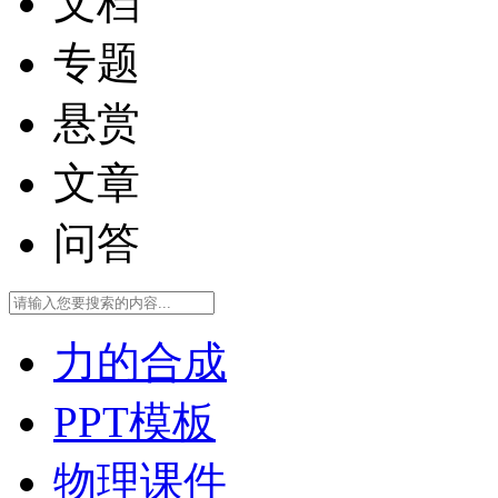
文档
专题
悬赏
文章
问答
力的合成
PPT模板
物理课件