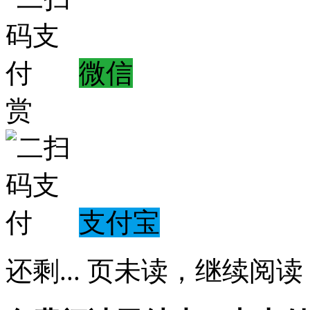
微信
赏
支付宝
还剩
...
页未读，
继续阅读