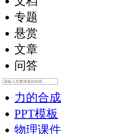
文档
专题
悬赏
文章
问答
力的合成
PPT模板
物理课件