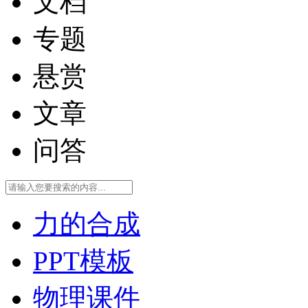
文档
专题
悬赏
文章
问答
力的合成
PPT模板
物理课件