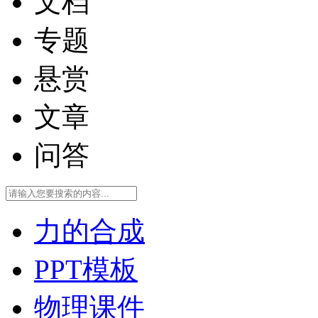
文档
专题
悬赏
文章
问答
力的合成
PPT模板
物理课件