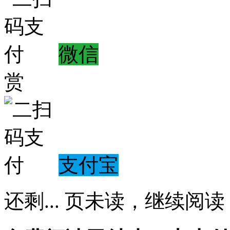
微信
赏
支付宝
还剩
...
页未读，
继续阅读