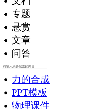
文档
专题
悬赏
文章
问答
力的合成
PPT模板
物理课件