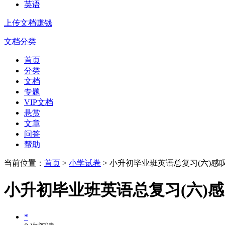
英语
上传文档赚钱
文档分类
首页
分类
文档
专题
VIP文档
悬赏
文章
问答
帮助
当前位置：
首页
>
小学试卷
> 小升初毕业班英语总复习(六)感
小升初毕业班英语总复习(六)
*