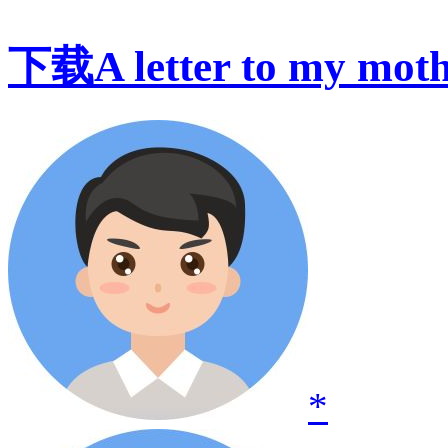
下载A letter to my m
*