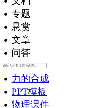
文档
专题
悬赏
文章
问答
力的合成
PPT模板
物理课件