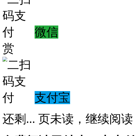
微信
赏
支付宝
还剩
...
页未读，
继续阅读