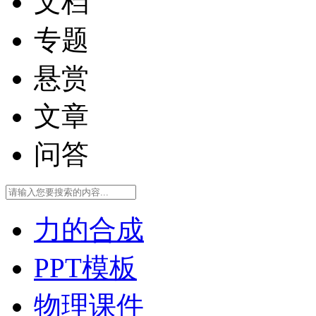
文档
专题
悬赏
文章
问答
力的合成
PPT模板
物理课件