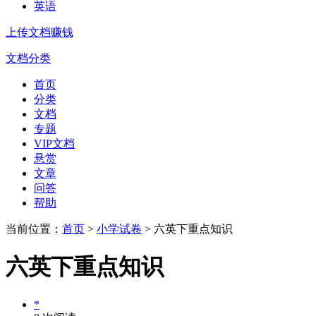
英语
上传文档赚钱
文档分类
首页
分类
文档
专题
VIP文档
悬赏
文章
问答
帮助
当前位置：
首页
>
小学试卷
> 六英下重点知识
六英下重点知识
*