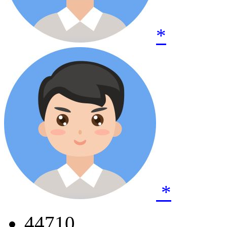
*
*
44710