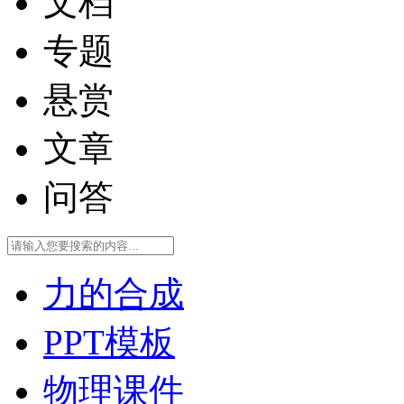
文档
专题
悬赏
文章
问答
力的合成
PPT模板
物理课件