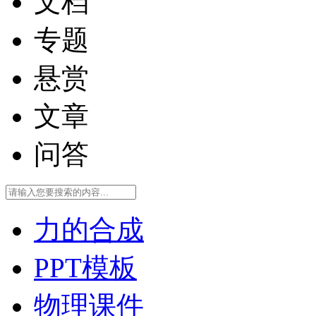
文档
专题
悬赏
文章
问答
力的合成
PPT模板
物理课件