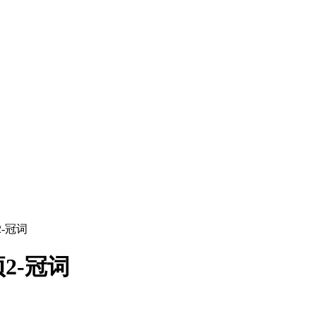
-冠词
2-冠词