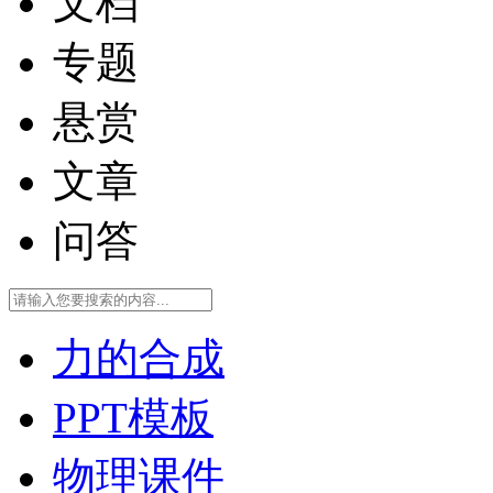
文档
专题
悬赏
文章
问答
力的合成
PPT模板
物理课件