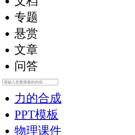
文档
专题
悬赏
文章
问答
力的合成
PPT模板
物理课件