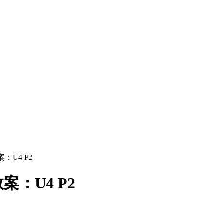
U4 P2
：U4 P2