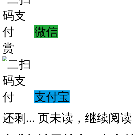
微信
赏
支付宝
还剩
...
页未读，
继续阅读