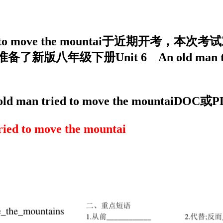
ried to move the mountai于近
下册Unit 6 An old man tried 
man tried to move the mounta
to move the mountai