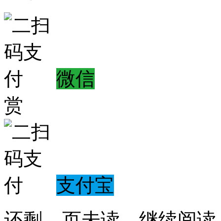
微信
赏
支付宝
还剩
...
页未读，
继续阅读