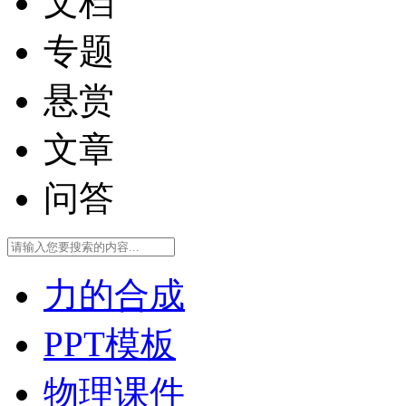
文档
专题
悬赏
文章
问答
力的合成
PPT模板
物理课件