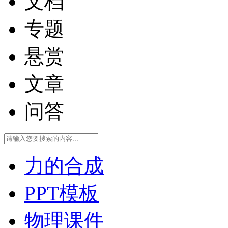
文档
专题
悬赏
文章
问答
力的合成
PPT模板
物理课件