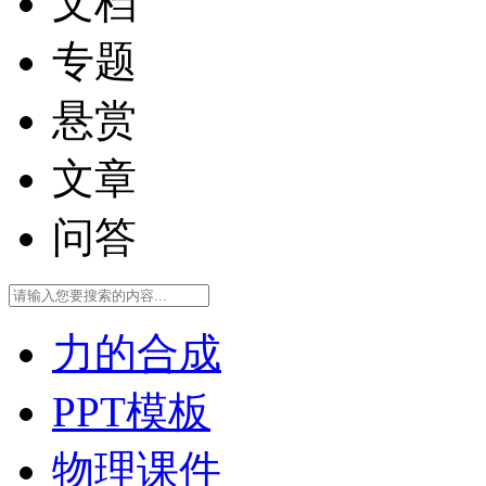
文档
专题
悬赏
文章
问答
力的合成
PPT模板
物理课件