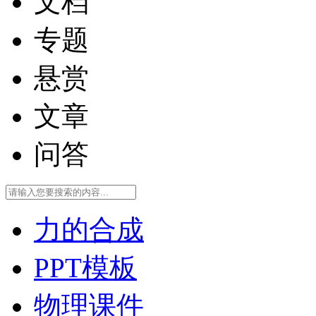
文档
专题
悬赏
文章
问答
力的合成
PPT模板
物理课件