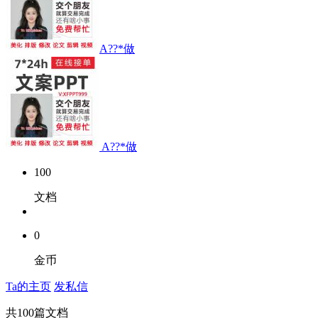
A??*做
A??*做
100
文档
0
金币
Ta的主页
发私信
共
100
篇文档