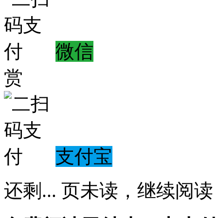
微信
赏
支付宝
还剩
...
页未读，
继续阅读