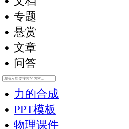
文档
专题
悬赏
文章
问答
力的合成
PPT模板
物理课件