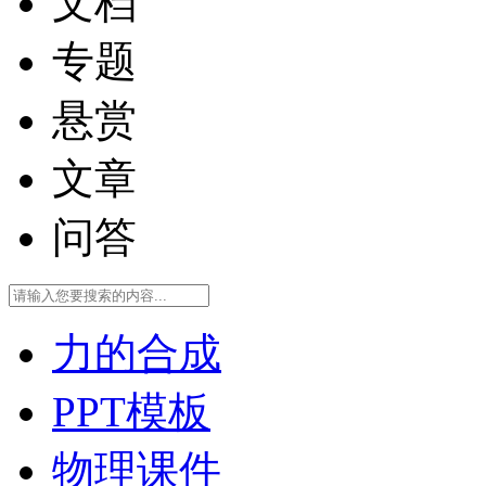
文档
专题
悬赏
文章
问答
力的合成
PPT模板
物理课件