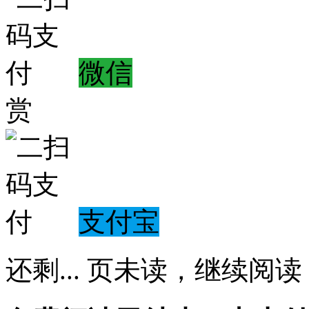
微信
赏
支付宝
还剩
...
页未读，
继续阅读