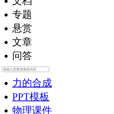
文档
专题
悬赏
文章
问答
力的合成
PPT模板
物理课件