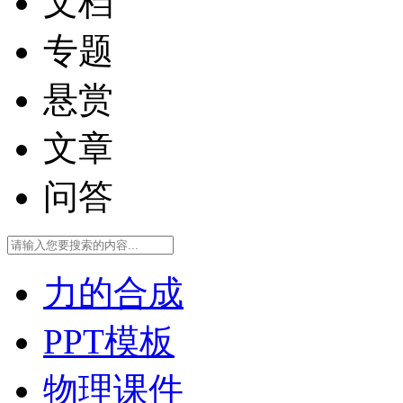
文档
专题
悬赏
文章
问答
力的合成
PPT模板
物理课件