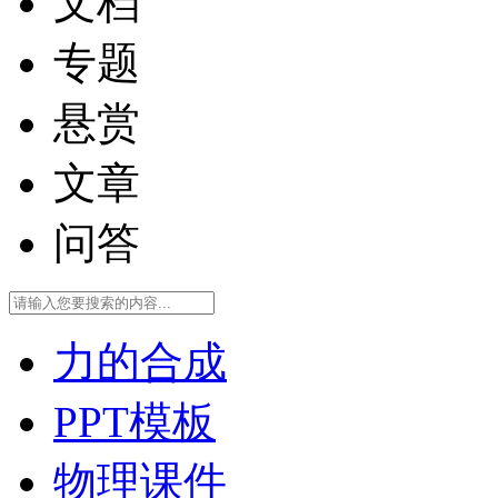
文档
专题
悬赏
文章
问答
力的合成
PPT模板
物理课件