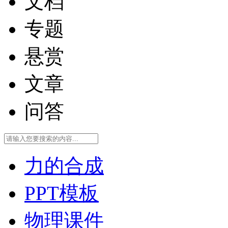
文档
专题
悬赏
文章
问答
力的合成
PPT模板
物理课件