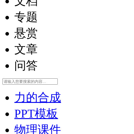
文档
专题
悬赏
文章
问答
力的合成
PPT模板
物理课件