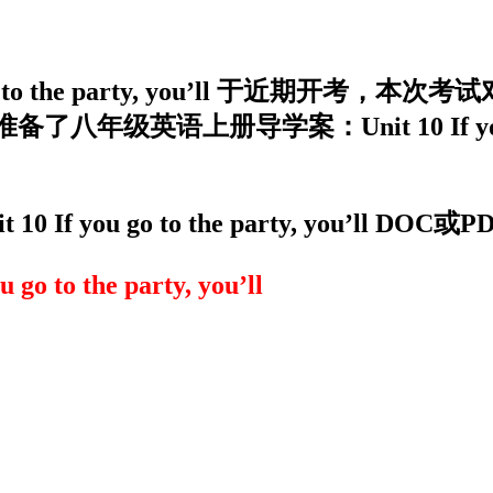
go to the party, you’ll 于近
上册导学案：Unit 10 If you go to
 you go to the party, you’ll 
 the party, you’ll