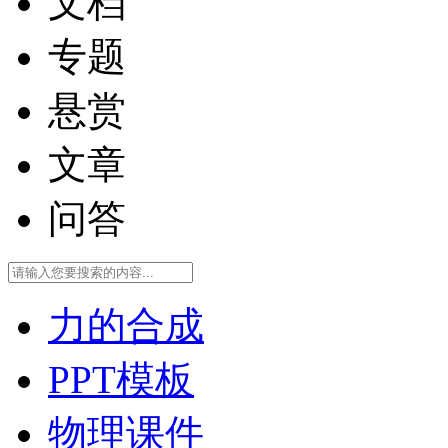
文档
专题
悬赏
文章
问答
力的合成
PPT模板
物理课件