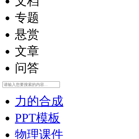
文档
专题
悬赏
文章
问答
力的合成
PPT模板
物理课件