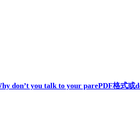
t you talk to your parePDF格式或d