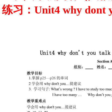
练习：Unit4 why dont yo