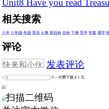
Unit8 Have you read Treasu
相关搜索
八年
八年级
年级
英语
人教
新目标
目标
下册
导学
学案
课堂
评论
发表评论
<
/5
>
付费下载
¥ 5 元
扫描二维码